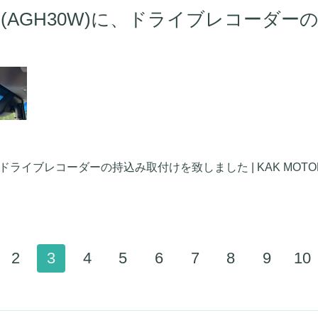
(AGH30W)に、ドライブレコーダ
イブレコーダーの持込み取付けを致しました | KAK MOTORS offi
2
3
4
5
6
7
8
9
10