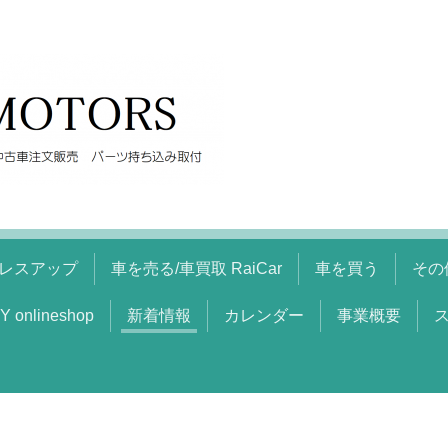
レスアップ
車を売る/車買取 RaiCar
車を買う
その
Y onlineshop
新着情報
カレンダー
事業概要