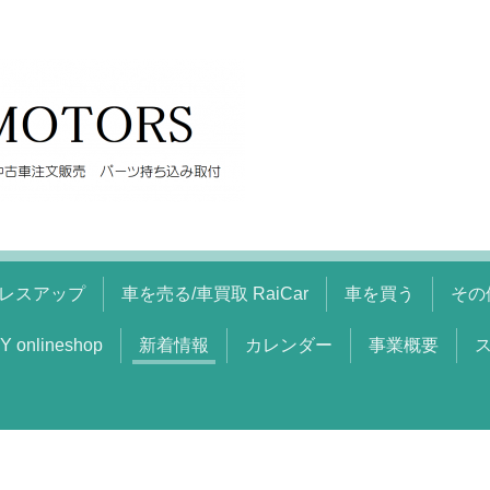
レスアップ
車を売る/車買取 RaiCar
車を買う
その
Y onlineshop
新着情報
カレンダー
事業概要