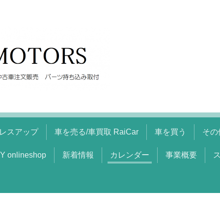
レスアップ
車を売る/車買取 RaiCar
車を買う
その
Y onlineshop
新着情報
カレンダー
事業概要