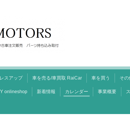
レスアップ
車を売る/車買取 RaiCar
車を買う
その
Y onlineshop
新着情報
カレンダー
事業概要