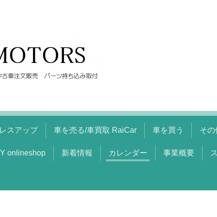
レスアップ
車を売る/車買取 RaiCar
車を買う
その
Y onlineshop
新着情報
カレンダー
事業概要